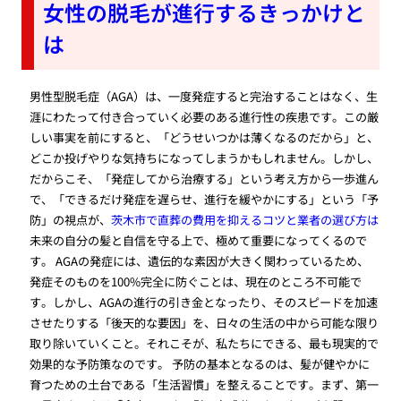
女性の脱毛が進行するきっかけと
は
男性型脱毛症（AGA）は、一度発症すると完治することはなく、生
涯にわたって付き合っていく必要のある進行性の疾患です。この厳
しい事実を前にすると、「どうせいつかは薄くなるのだから」と、
どこか投げやりな気持ちになってしまうかもしれません。しかし、
だからこそ、「発症してから治療する」という考え方から一歩進ん
で、「できるだけ発症を遅らせ、進行を緩やかにする」という「予
防」の視点が、
茨木市で直葬の費用を抑えるコツと業者の選び方は
未来の自分の髪と自信を守る上で、極めて重要になってくるので
す。 AGAの発症には、遺伝的な素因が大きく関わっているため、
発症そのものを100%完全に防ぐことは、現在のところ不可能で
す。しかし、AGAの進行の引き金となったり、そのスピードを加速
させたりする「後天的な要因」を、日々の生活の中から可能な限り
取り除いていくこと。それこそが、私たちにできる、最も現実的で
効果的な予防策なのです。 予防の基本となるのは、髪が健やかに
育つための土台である「生活習慣」を整えることです。まず、第一