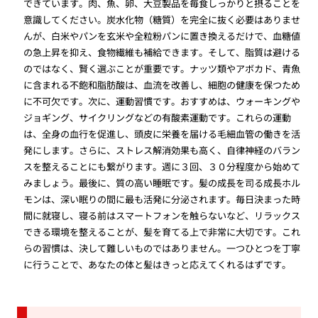
できています。肉、魚、卵、大豆製品を毎食しっかりと摂ることを
意識してください。炭水化物（糖質）を完全に抜く必要はありませ
んが、白米やパンを玄米や全粒粉パンに置き換えるだけで、血糖値
の急上昇を抑え、食物繊維も補給できます。そして、脂質は避ける
のではなく、賢く選ぶことが重要です。ナッツ類やアボカド、青魚
に含まれる不飽和脂肪酸は、血流を改善し、細胞の健康を保つため
に不可欠です。次に、運動習慣です。おすすめは、ウォーキングや
ジョギング、サイクリングなどの有酸素運動です。これらの運動
は、全身の血行を促進し、頭皮に栄養を届ける毛細血管の働きを活
発にします。さらに、ストレス解消効果も高く、自律神経のバラン
スを整えることにも繋がります。週に３回、３０分程度から始めて
みましょう。最後に、質の高い睡眠です。髪の成長を司る成長ホル
モンは、深い眠りの間に最も活発に分泌されます。毎日決まった時
間に就寝し、寝る前はスマートフォンを触らないなど、リラックス
できる環境を整えることが、髪を育てる上で非常に大切です。これ
らの習慣は、決して難しいものではありません。一つひとつを丁寧
に行うことで、あなたの体と髪はきっと応えてくれるはずです。