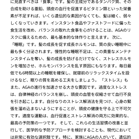
に見直すべきは「食事」です。髪の主成分であるタンパク質、その
合成を助ける亜鉛、頭皮の血行を促進するビタミン類といった栄養
素が不足すれば、いくら遺伝的な素因がなくても、髪は細く、弱々
しくなっていきます。インスタント食品やファストフードに偏った
食生活を改め、バランスの取れた食事を心がけることは、AGAのリ
スクに備えるための、最も基本的な体作りと言えます。 次に、
「睡眠」です。髪の成長を促す成長ホルモンは、質の良い睡眠中に
最も多く分泌されます。慢性的な睡眠不足は、この貴重なメンテナ
ンスタイムを奪い、髪の成長を妨げるだけでなく、ストレスホルモ
ンを増加させ、ホルモンバランスを乱す原因にもなります。毎日最
低でも6時間以上の睡眠を確保し、就寝前のリラックスタイムを設
けるなど、眠りの質を高める工夫をしましょう。 「ストレス」も
また、AGAの進行を加速させる大きな要因です。過度なストレス
は、自律神経のバランスを崩し、頭皮の血管を収縮させて血行不良
を引き起こします。自分なりのストレス解消法を見つけ、心身の緊
張を溜め込まないようにすることが、頭皮の健康を守る上で不可欠
です。適度な運動は、血行促進とストレス解消の両方に効果的な、
最高の予防策の一つです。 そして、これらの生活習慣の改善と並
行して、医学的な予防アプローチを検討することも、現代において
は非常に有効な選択肢です。特に、家族にAGAの人がいて、遺伝的