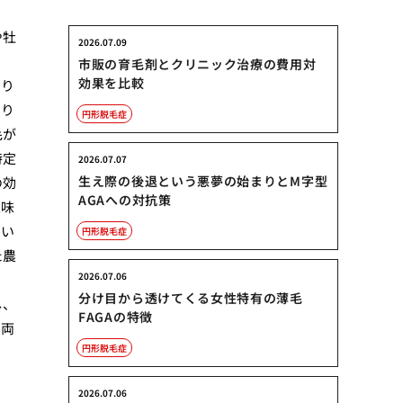
や牡
2026.07.09
で
市販の育毛剤とクリニック治療の費用対
効果を比較
なり
あり
円形脱毛症
毛が
特定
2026.07.07
生え際の後退という悪夢の始まりとM字型
の効
AGAへの対抗策
意味
とい
円形脱毛症
た農
2026.07.06
や
分け目から透けてくる女性特有の薄毛
し、
FAGAの特徴
の両
円形脱毛症
2026.07.06