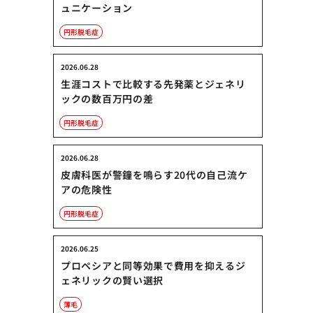
ュニケーション
円形脱毛症
2026.06.28
生涯コストで比較する先発薬とジェネリ
ックの数百万円の差
円形脱毛症
2026.06.28
皮膚科医が警鐘を鳴らす20代の自己流ケ
アの危険性
円形脱毛症
2026.06.25
プロペシアと同等効果で費用を抑えるジ
ェネリックの賢い選択
薄毛