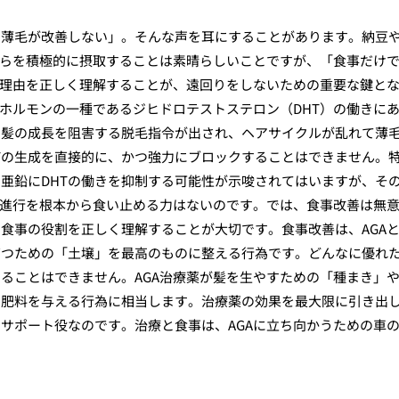
に薄毛が改善しない」。そんな声を耳にすることがあります。納豆
れらを積極的に摂取することは素晴らしいことですが、「食事だけ
の理由を正しく理解することが、遠回りをしないための重要な鍵と
性ホルモンの一種であるジヒドロテストステロン（DHT）の働きに
、髪の成長を阻害する脱毛指令が出され、ヘアサイクルが乱れて薄
Tの生成を直接的に、かつ強力にブロックすることはできません。
亜鉛にDHTの働きを抑制する可能性が示唆されてはいますが、そ
の進行を根本から食い止める力はないのです。では、食事改善は無
食事の役割を正しく理解することが大切です。食事改善は、AGA
育つための「土壌」を最高のものに整える行為です。どんなに優れ
ることはできません。AGA治療薬が髪を生やすための「種まき」
、肥料を与える行為に相当します。治療薬の効果を最大限に引き出
サポート役なのです。治療と食事は、AGAに立ち向かうための車