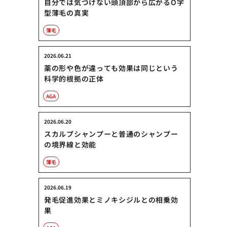
自分では気づけない頭頂部から広がるO字
型薄毛の真実
薄毛
2026.06.21
薬の形や色が違っても効果は同じという
科学的根拠の正体
AGA
2026.06.20
スカルプシャンプーと普通のシャンプー
の境界線と効能
薄毛
2026.06.19
発毛促進効果とミノキシジルとの相乗効
果