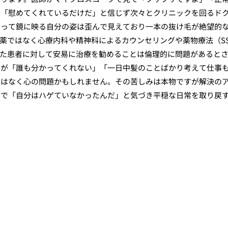
」「慰めてくれているだけだ」と信じず次々とクリニックを回るド
とって鏡に映る自分の姿は歪んで見えており一本の抜け毛が絶望的
薬ではなく心療内科や精神科によるカウンセリングや薬物療法（SS
した患者に対して安易に治療を勧めることは倫理的に問題があると
たが「誰も分かってくれない」「一日中髪のことばかり考えて仕事
ではなく心の問題かもしれません。その苦しみは本物ですが解決の
とで「自分はハゲていなかったんだ」と気づき平穏な日常を取り戻