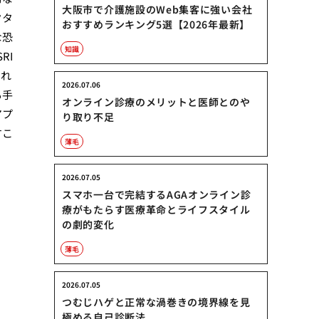
大阪市で介護施設のWeb集客に強い会社
クタ
おすすめランキング5選【2026年最新】
な恐
知識
RI
され
2026.07.06
も手
オンライン診療のメリットと医師とのや
アプ
り取り不足
すこ
薄毛
2026.07.05
スマホ一台で完結するAGAオンライン診
療がもたらす医療革命とライフスタイル
の劇的変化
薄毛
2026.07.05
つむじハゲと正常な渦巻きの境界線を見
極める自己診断法