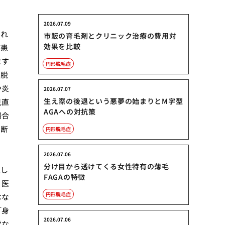
く
2026.07.09
知れ
市販の育毛剤とクリニック治療の費用対
効果を比較
疾患
ます
円形脱毛症
形脱
や炎
2026.07.07
生え際の後退という悪夢の始まりとM字型
見直
AGAへの対抗策
場合
判断
円形脱毛症
ま
2026.07.06
ま
分け目から透けてくる女性特有の薄毛
正し
FAGAの特徴
く医
円形脱毛症
はな
「身
2026.07.06
常な