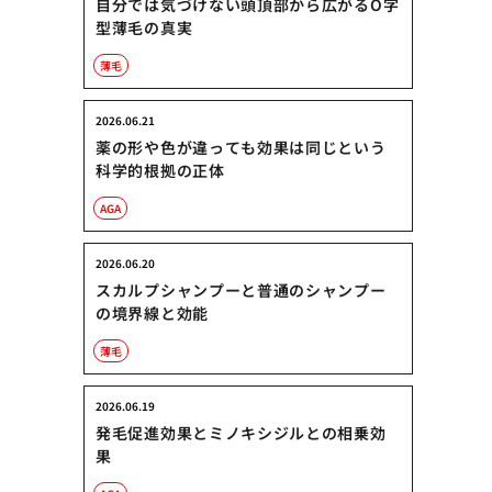
自分では気づけない頭頂部から広がるO字
型薄毛の真実
薄毛
2026.06.21
薬の形や色が違っても効果は同じという
科学的根拠の正体
AGA
2026.06.20
スカルプシャンプーと普通のシャンプー
の境界線と効能
薄毛
2026.06.19
発毛促進効果とミノキシジルとの相乗効
果