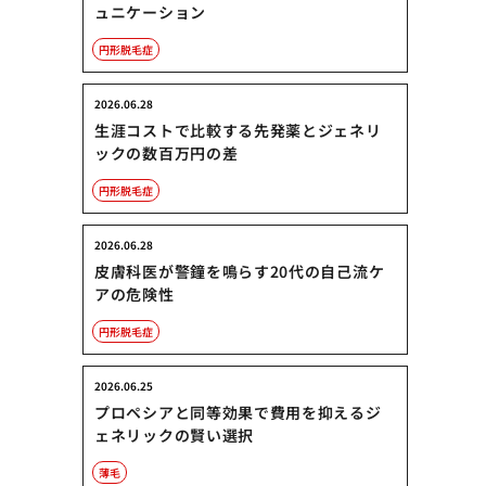
ュニケーション
円形脱毛症
2026.06.28
生涯コストで比較する先発薬とジェネリ
ックの数百万円の差
円形脱毛症
2026.06.28
皮膚科医が警鐘を鳴らす20代の自己流ケ
アの危険性
円形脱毛症
2026.06.25
プロペシアと同等効果で費用を抑えるジ
ェネリックの賢い選択
薄毛