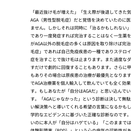
「最近抜け毛が増えた」「生え際が後退してきた気
AGA（男性型脱毛症）だと覚悟を決めていたのに
ません。しかしそれは同時に「治るかもしれない」
であり一度発症すれば完治することはなく一生薬
がAGA以外の脱毛症の多くは原因を取り除けば完
毛症」であれば自己免疫疾患の一種でありステロ
症を治すことで抜け毛は止まります。また過度な
すだけで劇的に回復することもあります。さらに
もありその場合は原疾患の治療が最優先となります
でAGA治療薬を個人輸入して飲んでいても全く効
す。もしあなたが「自分はAGAだ」と思い込んで
す。「AGAじゃなかった」という診断は決して無
い解決策へと導いてくれる希望の言葉になるかも
学的なエビデンスに基づいた正確な診断なのです
いのに本人が「自分はハゲている」「このままで
体醜形障害（BDD）」という心の病気の可能性が