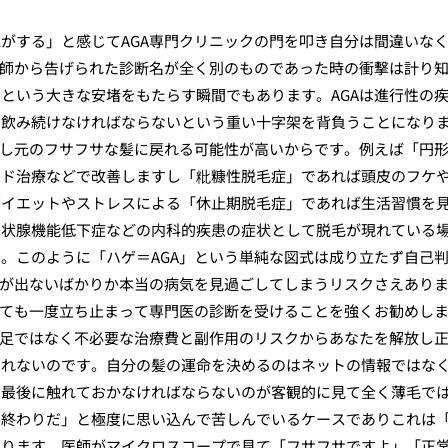
がする」と感じてAGA専門クリニックの門を叩き自分は間違いな
医師から告げられた診断名が全く別のものであった時の衝撃は計り
という大きな安堵をもたらす瞬間でもあります。AGAは進行性の
を飲み続けなければならないという重い十字架を背負うことになり
治し元のフサフサな髪に戻れる可能性が高いからです。例えば「円
イド治療などで改善しますし「粃糠性脱毛症」であれば頭皮のフケ
ダイエットやストレスによる「休止期脱毛症」であれば生活習慣を
甲状腺機能低下症などの内科的疾患の症状として脱毛が現れている
。このように「ハゲ＝AGA」という単純な図式は成り立たず自己
果が出ないばかりか本当の病気を見過ごしてしまうリスクさえあり
いても一度立ち止まって専門医の診断を受けることを強くお勧めし
駄足ではなく不必要な治療費と副作用のリスクからあなたを解放し
しれないのです。自分の髪の運命を決めるのはネットの情報ではな
。最後に触れておかなければならないのが客観的に見て全く薄毛で
は終わりだ」と極度に思い込んで苦しんでいるケースでありこれは
あります。医師がマイクロスコープで見て「フサフサですよ」「正