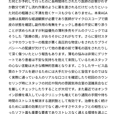
た何とか予約して行ったのに長時間待たされたり医師の診察がわず
か数分で終了し流れ作業のように薬を渡されるだけだったりといっ
た対応の粗雑さに不満を抱くケースも少なくありません。本来AGA
治療は長期的な経過観察が必要であり医師がマイクロスコープで頭
皮の状態を確認し副作用の有無をチェックし患者の不安に寄り添う
ことが求められますが利益優先の薄利多売モデルのクリニックでは
そうした「医療の質」がおろそかにされがちです。さらに受付スタ
ッフやカウンセラーの態度が悪く高圧的な物言いをされたりプライ
バシーへの配慮が欠けていて他の患者の前で薄毛の話をされたりし
て深く傷ついたという報告もあります。薄毛の悩みは非常にデリケ
ートであり患者は不安な気持ちを抱えて来院しているためスタッフ
の心ない言動は大きな精神的苦痛となります。こうしたサービス品
質のトラブルを避けるためには大手だから安心と盲信するのではな
く実際に通っている人のリアルな口コミを確認したり初回のカウン
セリング時にスタッフの対応や院内の雰囲気待合室の混雑具合など
を厳しくチェックしたりすることが大切です。また最近ではオンラ
イン診療を導入しているクリニックも増えており通院の手間や待ち
時間のストレスを解消する選択肢として有効です。治療を長く続け
るためには薬の効果だけでなく通いやすさやスタッフとの相性とい
ったソフト面も重要な要素でありストレスなく通える環境を選ぶこ