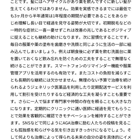
ことです。髪にはヘアサイクルがあり薬を飲んですぐに新しい髪が
生えてくるわけではありません。効果を実感できるまでには最低で
も3ヶ月から半年通常は1年程度の期間が必要であることをあらか
じめ理解し長い目で経過を見守る姿勢が大切です。初期脱毛などの
一時的な症状に一喜一憂せずこれは改善の兆しであるとポジティブ
に捉えることも継続の助けになります。次に習慣化することです。
毎日の服薬や薬の塗布を歯磨きや洗顔と同じように生活の一部に組
み込んでしまいましょう。例えば朝食後に必ず薬を飲む洗面台に薬
を置いておくなど飲み忘れを防ぐための工夫をすることで無理なく
続けることができます。スマートフォンのリマインダー機能や服薬
管理アプリを活用するのも有効です。またコストの負担を減らすこ
とも長期的な継続には欠かせません。無理のない予算で治療を続け
られるようジェネリック医薬品を利用したり定期配送サービスを利
用して割引を受けたりするなど経済的な工夫を凝らすことも重要で
す。さらに一人で悩まず専門家や仲間の存在を頼ることも大きな力
になります。定期的にクリニックに通い医師に経過を見てもらうこ
とで効果を客観的に確認できモチベーションを維持することができ
ます。SNSなどで同じようにAGA治療に励む人たちの投稿を見るこ
とも孤独感を和らげやる気を引き出すきっかけになるでしょう。そ
して何よりも治療によって得られる未来の自分の姿を具体的にイメ