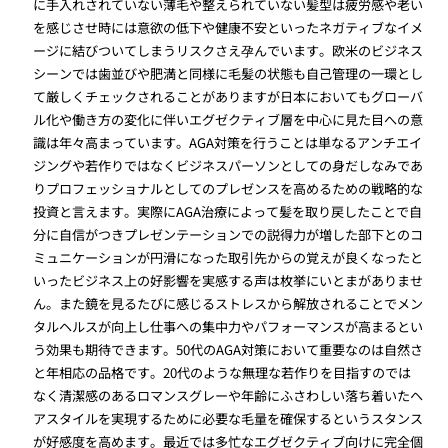
に手入れされていない薄毛や整えられていない髪型は疲労感や老い
を感じさせ時には意欲の低下や健康不安といったネガティブなイメ
ージに結びついてしまうリスクさえ孕んでいます。欧米のビジネス
シーンでは歯並びや肥満と同様に毛髪の状態も自己管理の一環とし
て厳しくチェックされることがありますが日本においてもグローバ
ル化や働き方の変化に伴いエグゼクティブ層を中心に見た目への意
識は年々高まっています。AGA対策を行うことは単なるアンチエイ
ジングや若作りではなくビジネスパーソンとしての身だしなみであ
りプロフェッショナルとしてのプレゼンスを高めるための戦略的な
投資と言えます。実際にAGA治療によって髪を取り戻したことで自
分に自信がつきプレゼンテーションでの説得力が増した部下とのコ
ミュニケーションが円滑になった取引先からの覚えが良くなったと
いったビジネス上の好影響を実感する声は枚挙にいとまがありませ
ん。また鏡を見るたびに感じるストレスから解放されることでメン
タルヘルスが向上し仕事への集中力やパフォーマンスが高まるとい
う効果も期待できます。50代のAGA対策において重要なのは自然さ
と年相応の品格です。20代のような無理な若作りを目指すのでは
なく清潔感のあるロマンスグレーや年齢にふさわしい落ち着いたヘ
アスタイルを実現するために必要な毛量を確保するというスタンス
が好感度を高めます。最近では多忙なエグゼクティブ向けに完全個