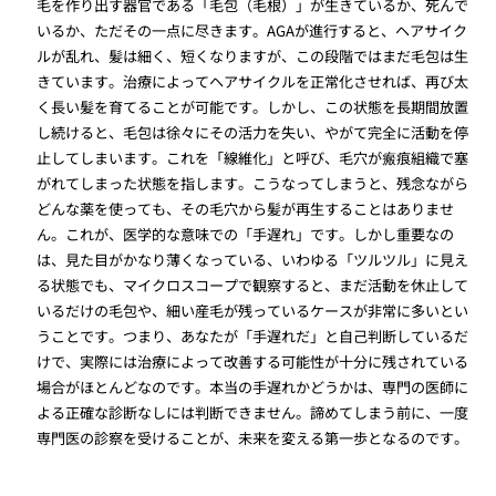
毛を作り出す器官である「毛包（毛根）」が生きているか、死んで
いるか、ただその一点に尽きます。AGAが進行すると、ヘアサイク
ルが乱れ、髪は細く、短くなりますが、この段階ではまだ毛包は生
きています。治療によってヘアサイクルを正常化させれば、再び太
く長い髪を育てることが可能です。しかし、この状態を長期間放置
し続けると、毛包は徐々にその活力を失い、やがて完全に活動を停
止してしまいます。これを「線維化」と呼び、毛穴が瘢痕組織で塞
がれてしまった状態を指します。こうなってしまうと、残念ながら
どんな薬を使っても、その毛穴から髪が再生することはありませ
ん。これが、医学的な意味での「手遅れ」です。しかし重要なの
は、見た目がかなり薄くなっている、いわゆる「ツルツル」に見え
る状態でも、マイクロスコープで観察すると、まだ活動を休止して
いるだけの毛包や、細い産毛が残っているケースが非常に多いとい
うことです。つまり、あなたが「手遅れだ」と自己判断しているだ
けで、実際には治療によって改善する可能性が十分に残されている
場合がほとんどなのです。本当の手遅れかどうかは、専門の医師に
よる正確な診断なしには判断できません。諦めてしまう前に、一度
専門医の診察を受けることが、未来を変える第一歩となるのです。