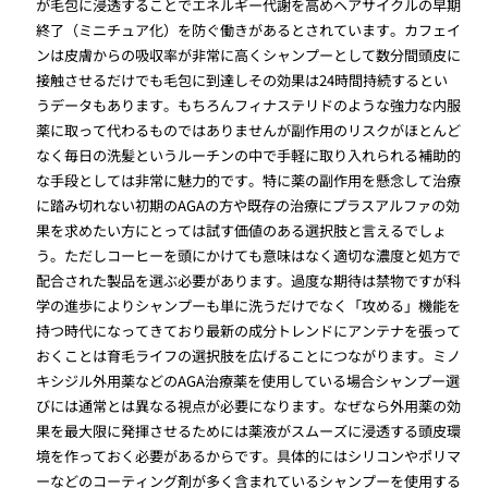
が毛包に浸透することでエネルギー代謝を高めヘアサイクルの早期
終了（ミニチュア化）を防ぐ働きがあるとされています。カフェイ
ンは皮膚からの吸収率が非常に高くシャンプーとして数分間頭皮に
接触させるだけでも毛包に到達しその効果は24時間持続するとい
うデータもあります。もちろんフィナステリドのような強力な内服
薬に取って代わるものではありませんが副作用のリスクがほとんど
なく毎日の洗髪というルーチンの中で手軽に取り入れられる補助的
な手段としては非常に魅力的です。特に薬の副作用を懸念して治療
に踏み切れない初期のAGAの方や既存の治療にプラスアルファの効
果を求めたい方にとっては試す価値のある選択肢と言えるでしょ
う。ただしコーヒーを頭にかけても意味はなく適切な濃度と処方で
配合された製品を選ぶ必要があります。過度な期待は禁物ですが科
学の進歩によりシャンプーも単に洗うだけでなく「攻める」機能を
持つ時代になってきており最新の成分トレンドにアンテナを張って
おくことは育毛ライフの選択肢を広げることにつながります。ミノ
キシジル外用薬などのAGA治療薬を使用している場合シャンプー選
びには通常とは異なる視点が必要になります。なぜなら外用薬の効
果を最大限に発揮させるためには薬液がスムーズに浸透する頭皮環
境を作っておく必要があるからです。具体的にはシリコンやポリマ
ーなどのコーティング剤が多く含まれているシャンプーを使用する