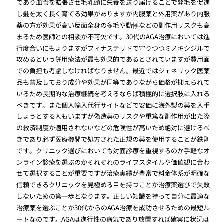
であり血管を拡張させ毛乳頭に栄養を送り届けることで発毛を促進
し髪を太く長く育てる効果がありますが内服薬と外用薬があり内服
薬の方が効果が高い反面全身の多毛や動悸などの副作用リスクも高
まるため医師との相談が不可欠です。30代のAGA治療においては進
行度合いにもよりますがフィナステリドで守りつつミノキシジルで
攻めるという併用療法が最も効果的であるとされていますが費用面
での負担も考慮しなければなりません。最近ではジェネリック医薬
品も普及しており成分や効果が同等でありながら価格が抑えられて
いるため長期的な治療継続を考えるならば積極的に選択肢に入れる
べきです。また個人輸入代行サイトなどで安価に海外製の薬を入手
しようとする人もいますが偽造薬のリスクや重篤な副作用が出た際
の救済制度が適用されないなどの危険性が高いため絶対に避けるべ
きであり必ず医療機関で処方された正規の薬を使用することが鉄則
です。クリニック選びにおいても対面診療を重視するのか手軽なオ
ンライン診療を選ぶのかそれぞれのライフスタイルや価値観に合わ
せて選択することが重要ですが治療実績が豊富で料金体系が明確な
信頼できるクリニックを見極める目を持つことが治療薬選びで失敗
しないための第一歩となります。正しい知識を持って自分に最適な
治療薬を選ぶことが30代からのAGA治療を成功させるための最短ル
ートなのです。AGAは進行性の病気であり放置すれば確実に状況は