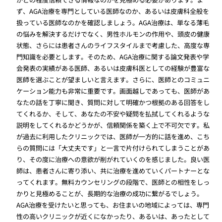
ず、AGA治療を専門としている医師なのか、あるいは皮膚科全般を
扱っている医師なのかを確認しましょう。AGA治療は、単なる薄毛
の悩みを解決するだけでなく、男性ホルモンの作用や、頭皮の健康
状態、さらには患者さんのライフスタイルまで考慮した、高度な専
門知識を必要とします。そのため、AGA治療に関する論文発表や学
会発表の実績がある医師、あるいは皮膚科医としての経験が豊富な
医師を選ぶことが望ましいと言えます。さらに、医師とのコミュニ
ケーション能力も非常に重要です。画面越しであっても、医師があ
なたの話を丁寧に聞き、質問に対して明確かつ根拠のある回答をし
てくれるか、そして、あなたの不安や疑問を払拭してくれるような
説明をしてくれるかどうかが、信頼関係を築く上で不可欠です。私
が過去に利用したクリニックでは、医師が一方的に話を進め、こち
らの質問には「大丈夫です」と一言で片付けられてしまうことがあ
り、その度に治療への意欲が削がれていくのを感じました。良い医
師は、患者さんに寄り添い、共に治療を進めていくパートナーとな
ってくれます。無料カウンセリングの段階で、医師との相性をしっ
かりと見極めることが、長期的な治療の成功に繋がるでしょう。
AGA治療を受けたいと思っても、お住まいの地域によっては、専門
性の高いクリニックが近くになかったり、あるいは、あったとして