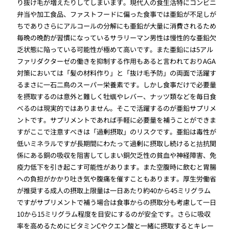
り抜け毛が増えたりしてしまいます。現代人の食生活特にコンビニ
弁当や加工食品、ファストフードに偏った食事では亜鉛が不足しが
ちでありさらにアルコールの分解にも亜鉛が大量に消費されるため
毎晩の晩酌が習慣になっているサラリーマン男性は慢性的な亜鉛欠
乏状態に陥っている可能性が極めて高いです。また亜鉛には5アル
ファリダクターゼの働きを抑制する作用もあると言われておりAGA
対策においては「髪の材料作り」と「抜け毛予防」の両面で活躍す
るまさに一石二鳥のスーパー栄養素です。しかし食事だけで必要量
を摂取するのは意外と難しく牡蠣やレバー、ナッツ類などを毎日食
べるのは現実的ではありません。そこで活躍するのが亜鉛サプリメ
ントです。サプリメントであれば手軽に必要量を補うことができま
すがここで注意すべきは「過剰摂取」のリスクです。亜鉛は毒性が
低いミネラルですが長期間にわたって過剰に摂取し続けると拮抗関
係にある銅の吸収を阻害してしまい銅欠乏性の貧血や神経障害、免
疫力低下を引き起こす可能性があります。また空腹時に飲むと胃腸
への負担がかかり吐き気や腹痛を催すこともあります。厚生労働省
が推奨する成人の摂取上限量は一日あたり約40から45ミリグラム
ですがサプリメントで補う場合は食事からの摂取分も考慮して一日
10から15ミリグラム程度を目安にするのが安全です。さらに吸収
率を高めるためにビタミンCやクエン酸と一緒に摂取するとキレー