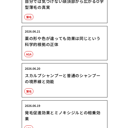
自分では気づけない頭頂部から広がるO字
型薄毛の真実
薄毛
2026.06.21
薬の形や色が違っても効果は同じという
科学的根拠の正体
AGA
2026.06.20
スカルプシャンプーと普通のシャンプー
の境界線と効能
薄毛
2026.06.19
発毛促進効果とミノキシジルとの相乗効
果