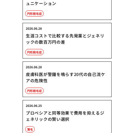
ュニケーション
円形脱毛症
2026.06.28
生涯コストで比較する先発薬とジェネリ
ックの数百万円の差
円形脱毛症
2026.06.28
皮膚科医が警鐘を鳴らす20代の自己流ケ
アの危険性
円形脱毛症
2026.06.25
プロペシアと同等効果で費用を抑えるジ
ェネリックの賢い選択
薄毛