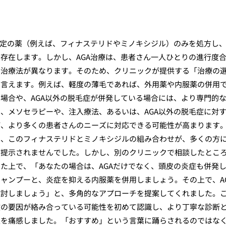
特定の薬（例えば、フィナステリドやミノキシジル）のみを処方し
存在します。しかし、AGA治療は、患者さん一人ひとりの進行度
な治療法が異なります。そのため、クリニックが提供する「治療の
と言えます。例えば、軽度の薄毛であれば、外用薬や内服薬の併用
場合や、AGA以外の脱毛症が併発している場合には、より専門的
、メソセラピーや、注入療法、あるいは、AGA以外の脱毛症に対
ば、より多くの患者さんのニーズに対応できる可能性が高まります
は、このフィナステリドとミノキシジルの組み合わせが、多くの方
ど提示されませんでした。しかし、別のクリニックで相談したとこ
た上で、「あなたの場合は、AGAだけでなく、頭皮の炎症も併発
ャンプーと、炎症を抑える内服薬を併用しましょう。その上で、A
検討しましょう」と、多角的なアプローチを提案してくれました。
数の要因が絡み合っている可能性を初めて認識し、より丁寧な診断
性を痛感しました。「おすすめ」という言葉に踊らされるのではな