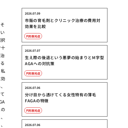
2026.07.09
市販の育毛剤とクリニック治療の費用対
、そ
効果を比較
合い
円形脱毛症
選択
で十
2026.07.07
な治
生え際の後退という悪夢の始まりとM字型
する
AGAへの対抗策
。私
円形脱毛症
に効
ろ、
2026.07.06
して
分け目から透けてくる女性特有の薄毛
FAGAの特徴
GA
この
円形脱毛症
と、
く、
2026.07.06