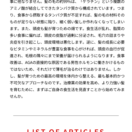
事に他なりません。髪の毛の約99%は、「ケラチン」という複数の
アミノ酸が結合してできたタンパク質から構成されています。つま
り、食事から摂取するタンパク質が不足すれば、髪の毛の材料その
ものが足りない状態に陥り、細く弱い髪しか作れなくなってしまい
ます。また、頭皮も髪が育つための畑です。食生活が乱れ、脂質の
多い食事に偏れば、頭皮の皮脂が過剰に分泌され、毛穴の詰まりや
炎症を引き起こし、頭皮環境は悪化します。逆に、髪の成長に必要
なビタミンやミネラルが豊富な食事を心がければ、頭皮の血行が促
進され、毛根の隅々にまで栄養が届けられるようになります。食事
改善は、AGAの直接的な原因である男性ホルモンに働きかけるもの
ではないため、それだけで薄毛が治るわけではありません。しか
し、髪が育つための最高の環境を体内から整える、最も基本的かつ
不可欠なアプローチなのです。治療薬の効果を高め、より力強い髪
を育むために、まずはご自身の食生活を見直すことから始めてみま
せんか。
LIST OF ARTICLES