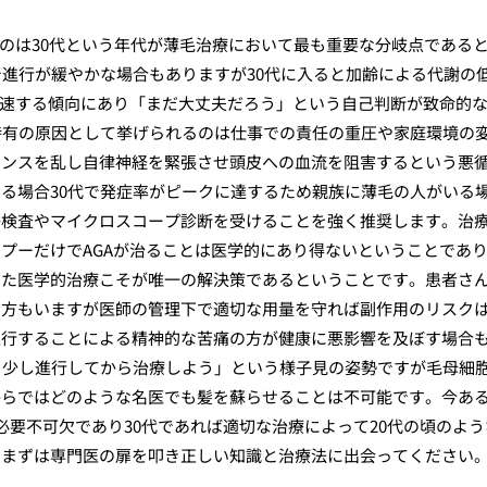
るのは30代という年代が薄毛治療において最も重要な分岐点である
で進行が緩やかな場合もありますが30代に入ると加齢による代謝の
加速する傾向にあり「まだ大丈夫だろう」という自己判断が致命的
特有の原因として挙げられるのは仕事での責任の重圧や家庭環境の
ランスを乱し自律神経を緊張させ頭皮への血流を阻害するという悪
る場合30代で発症率がピークに達するため親族に薄毛の人がいる
子検査やマイクロスコープ診断を受けることを強く推奨します。治
プーだけでAGAが治ることは医学的にあり得ないということであ
いた医学的治療こそが唯一の解決策であるということです。患者さ
る方もいますが医師の管理下で適切な用量を守れば副作用のリスク
進行することによる精神的な苦痛の方が健康に悪影響を及ぼす場合
う少し進行してから治療しよう」という様子見の姿勢ですが毛母細
からではどのような名医でも髪を蘇らせることは不可能です。今あ
必要不可欠であり30代であれば適切な治療によって20代の頃のよう
でまずは専門医の扉を叩き正しい知識と治療法に出会ってください