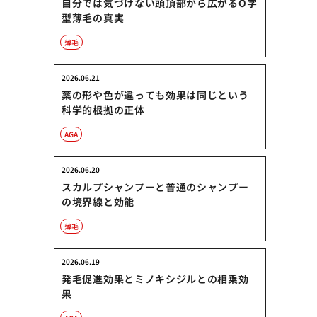
自分では気づけない頭頂部から広がるO字
型薄毛の真実
薄毛
2026.06.21
薬の形や色が違っても効果は同じという
科学的根拠の正体
AGA
2026.06.20
スカルプシャンプーと普通のシャンプー
の境界線と効能
薄毛
2026.06.19
発毛促進効果とミノキシジルとの相乗効
果