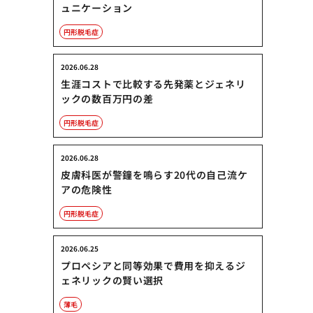
ュニケーション
円形脱毛症
2026.06.28
生涯コストで比較する先発薬とジェネリ
ックの数百万円の差
円形脱毛症
2026.06.28
皮膚科医が警鐘を鳴らす20代の自己流ケ
アの危険性
円形脱毛症
2026.06.25
プロペシアと同等効果で費用を抑えるジ
ェネリックの賢い選択
薄毛