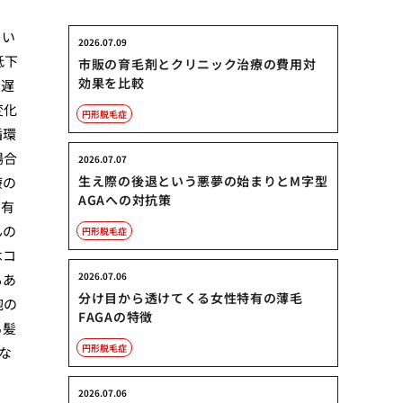
とい
2026.07.09
低下
市販の育毛剤とクリニック治療の費用対
効果を比較
な遅
変化
円形脱毛症
循環
場合
2026.07.07
生え際の後退という悪夢の始まりとM字型
療の
AGAへの対抗策
り有
んの
円形脱毛症
はコ
2026.07.06
もあ
分け目から透けてくる女性特有の薄毛
胞の
FAGAの特徴
る髪
円形脱毛症
な
。
2026.07.06