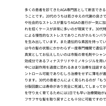
多くの患者を診てきたAGA専門医として断言でき
うことです。20代のうちは若さゆえの代謝の良さ
や社会的なストレスが重なりAGAの進行が一気に
れを招くケースが非常に多いのが現実です。30代
による慢性的なストレスでありこれがホルモンバ
を生み出しています。また遺伝的な素因を持ってい
は今の髪の状態にかかわらず一度専門機関で遺伝
真実としてお伝えしたいのは市販の育毛剤やシャン
効成分であるフィナステリドやミノキシジルを用
中には副作用を過度に恐れるあまり治療を躊躇す
ントロール可能でありむしろ治療をせずに薄毛が
ります。30代の患者さんによく見られるのが「も
分裂回数には寿命があり完全に死滅してしまって
を守り太く育てるためには1日でも早い治療開始が
フサフサな髪を取り戻すことも十分に可能ですの