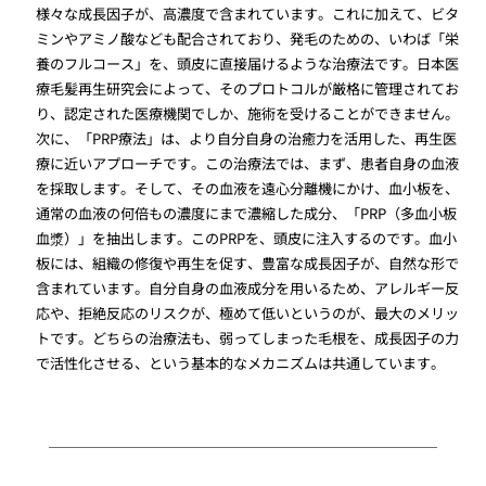
様々な成長因子が、高濃度で含まれています。これに加えて、ビタ
ミンやアミノ酸なども配合されており、発毛のための、いわば「栄
養のフルコース」を、頭皮に直接届けるような治療法です。日本医
療毛髪再生研究会によって、そのプロトコルが厳格に管理されてお
り、認定された医療機関でしか、施術を受けることができません。
次に、「PRP療法」は、より自分自身の治癒力を活用した、再生医
療に近いアプローチです。この治療法では、まず、患者自身の血液
を採取します。そして、その血液を遠心分離機にかけ、血小板を、
通常の血液の何倍もの濃度にまで濃縮した成分、「PRP（多血小板
血漿）」を抽出します。このPRPを、頭皮に注入するのです。血小
板には、組織の修復や再生を促す、豊富な成長因子が、自然な形で
含まれています。自分自身の血液成分を用いるため、アレルギー反
応や、拒絶反応のリスクが、極めて低いというのが、最大のメリッ
トです。どちらの治療法も、弱ってしまった毛根を、成長因子の力
で活性化させる、という基本的なメカニズムは共通しています。