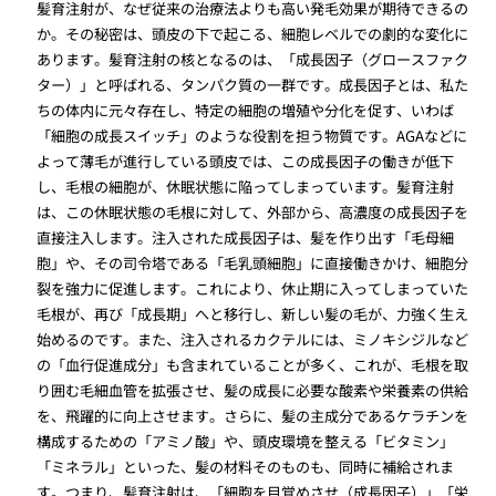
髪育注射が、なぜ従来の治療法よりも高い発毛効果が期待できるの
か。その秘密は、頭皮の下で起こる、細胞レベルでの劇的な変化に
あります。髪育注射の核となるのは、「成長因子（グロースファク
ター）」と呼ばれる、タンパク質の一群です。成長因子とは、私た
ちの体内に元々存在し、特定の細胞の増殖や分化を促す、いわば
「細胞の成長スイッチ」のような役割を担う物質です。AGAなどに
よって薄毛が進行している頭皮では、この成長因子の働きが低下
し、毛根の細胞が、休眠状態に陥ってしまっています。髪育注射
は、この休眠状態の毛根に対して、外部から、高濃度の成長因子を
直接注入します。注入された成長因子は、髪を作り出す「毛母細
胞」や、その司令塔である「毛乳頭細胞」に直接働きかけ、細胞分
裂を強力に促進します。これにより、休止期に入ってしまっていた
毛根が、再び「成長期」へと移行し、新しい髪の毛が、力強く生え
始めるのです。また、注入されるカクテルには、ミノキシジルなど
の「血行促進成分」も含まれていることが多く、これが、毛根を取
り囲む毛細血管を拡張させ、髪の成長に必要な酸素や栄養素の供給
を、飛躍的に向上させます。さらに、髪の主成分であるケラチンを
構成するための「アミノ酸」や、頭皮環境を整える「ビタミン」
「ミネラル」といった、髪の材料そのものも、同時に補給されま
す。つまり、髪育注射は、「細胞を目覚めさせ（成長因子）」「栄