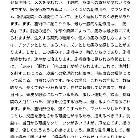
髪育注射は、メスを使わない、比較的、身体への負担が少ない治療
法ですが、医療行為である以上、いくつかの副作用や、ダウンタイ
ム（回復期間）の可能性について、正しく理解しておく必要があり
ます。まず、施術中に起こりうる、最も一般的な副作用は、「痛
み」です。前述の通り、冷却や麻酔によって、痛みは最小限に抑え
られますが、注入する薬剤の種類や、個人の痛みの感じ方によって
は、チクチクとした、あるいは、ズンとした痛みを感じることがあ
ります。しかし、この痛みは、施術中の一時的なものであり、施術
が終われば、速やかに治まります。施術直後に見られる症状として
は、「赤み」「腫れ」「内出血」が挙げられます。これは、注射針
を刺すことによる、皮膚への物理的な刺激や、毛細血管の損傷によ
って起こる、自然な反応です。多くの場合、これらの症状は、数時
間から、長くても2〜3日程度で、自然に軽快していきます。施術
当日は、頭皮が敏感になっているため、激しい運動や、飲酒、長時
間の入浴といった、血行を促進する行為は、避けるように指示され
ます。また、施術部位を、強くこすったり、マッサージしたりする
ことも、炎症を悪化させる可能性があるため、控えるべきです。洗
髪は、当日から可能なクリニックが多いですが、爪を立てず、指の
腹で、優しく洗うように心掛けましょう。重篤な副作用として、頻
度は極めて稀ですが、「感染症」のリスクもゼロではありません。