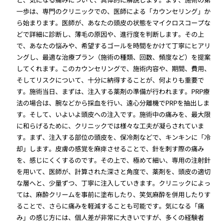
一歩は、専門のクリニックでの、医師による「カウンセリング」か
ら始まります。医師が、あなたの頭皮の状態をマイクロスコープな
どで詳細に診断し、薄毛の原因や、進行度を判断します。その上
で、あなたの悩みや、希望するゴールを時間をかけて丁寧にヒアリ
ングし、最適な治療プラン（施術の種類、回数、頻度など）を提案
してくれます。このカウンセリングで、施術内容や、期間、費用、
そしてリスクについて、十分に納得することが、何よりも重要で
す。施術当日、まずは、注入する薬剤の準備が行われます。PRP療
法の場合は、腕などから採血を行い、遠心分離機でPRPを抽出しま
す。そして、いよいよ頭皮への注入です。施術中の痛みを、最大限
に和らげるために、クリニックでは様々な工夫が凝らされていま
す。まず、注入する部位の頭皮を、保冷剤などで、キンキンに「冷
却」します。皮膚の感覚を麻痺させることで、針を刺す際の痛み
を、感じにくくするのです。その上で、極めて細い、専用の注射針
を用いて、医師が、計算された深さと角度で、薬剤を、頭皮の適切
な層へと、少量ずつ、丁寧に注入していきます。クリニックによっ
ては、麻酔クリームを事前に塗布したり、笑気麻酔を併用したりす
ることで、さらに痛みを軽減することも可能です。気になる「痛
み」の感じ方には、個人差が非常に大きいですが、多くの経験者