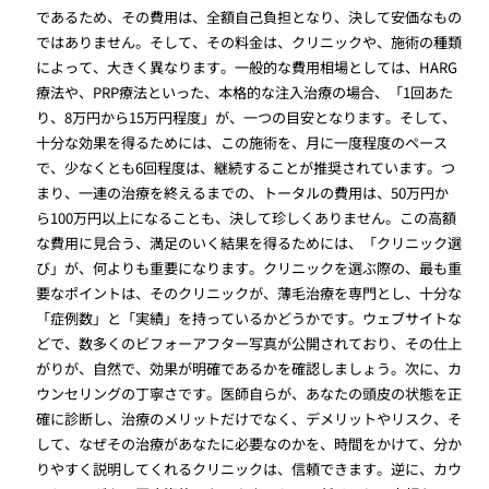
であるため、その費用は、全額自己負担となり、決して安価なもの
ではありません。そして、その料金は、クリニックや、施術の種類
によって、大きく異なります。一般的な費用相場としては、HARG
療法や、PRP療法といった、本格的な注入治療の場合、「1回あた
り、8万円から15万円程度」が、一つの目安となります。そして、
十分な効果を得るためには、この施術を、月に一度程度のペース
で、少なくとも6回程度は、継続することが推奨されています。つ
まり、一連の治療を終えるまでの、トータルの費用は、50万円か
ら100万円以上になることも、決して珍しくありません。この高額
な費用に見合う、満足のいく結果を得るためには、「クリニック選
び」が、何よりも重要になります。クリニックを選ぶ際の、最も重
要なポイントは、そのクリニックが、薄毛治療を専門とし、十分な
「症例数」と「実績」を持っているかどうかです。ウェブサイトな
どで、数多くのビフォーアフター写真が公開されており、その仕上
がりが、自然で、効果が明確であるかを確認しましょう。次に、カ
ウンセリングの丁寧さです。医師自らが、あなたの頭皮の状態を正
確に診断し、治療のメリットだけでなく、デメリットやリスク、そ
して、なぜその治療があなたに必要なのかを、時間をかけて、分か
りやすく説明してくれるクリニックは、信頼できます。逆に、カウ