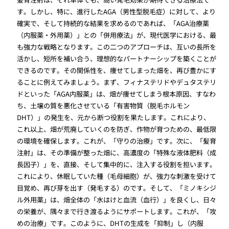
す。しかし、特に、進行したAGA（男性型脱毛症）に対して、より
確実で、そして持続的な結果を求めるのであれば、「AGA治療薬
（内服薬・外用薬）」との「併用療法」が、現代医学における、最
も強力な戦略となります。この二つのアプローチは、互いの長所を
活かし、短所を補い合う、理想的なパートナーシップを築くことが
できるのです。その関係性を、痩せてしまった畑を、再び豊かにす
ることに例えてみましょう。まず、フィナステリドやデュタステリ
ドといった「AGA内服薬」は、畑が痩せてしまう根本原因、すなわ
ち、土壌の質を悪化させている「有害物質（脱毛ホルモン
DHT）」の発生を、元から断つ役割を果たします。これにより、
これ以上、畑が荒廃していくのを防ぎ、作物が育つための、最低限
の環境を確保します。これが、「守りの治療」です。次に、「髪育
注射」は、その準備が整った畑に、高濃度の「特殊な液体肥料（成
長因子）」を、直接、そして集中的に、注入する役割を担います。
これにより、休眠していた種（毛母細胞）が、強力な刺激を受けて
目覚め、再び芽を出す（発毛する）のです。そして、「ミノキシジ
ル外用薬」は、畑全体の「水はけと血流（血行）」を良くし、日々
の栄養が、隅々まで行き渡るようにサポートします。これが、「攻
めの治療」です。このように、DHTの生成を「抑制」し（内服