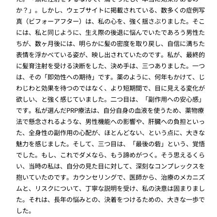
か？」。しかし、ウェブサイトに掲載されている、数多くの症例写
真（ビフォーアフター）は、私の心を、強く揺さぶりました。そこ
には、私と同じように、生え際の後退に悩んでいたであろう男性た
ちが、数ヶ月後には、明らかに髪の密度を取り戻し、自信に満ちた
表情を浮かべている姿が、映し出されていたのです。私が、最終的
に髪育注射を受ける決断をした、決め手は、三つありました。一つ
は、その「即効性への期待」です。薬のように、何年もかけて、じ
わじわと効果を待つのではなく、より短期間で、目に見える変化が
欲しい、と強く感じていました。二つ目は、「副作用への安心感」
です。私が選んだPRP療法は、自分自身の血液を使うため、薬物療
法で懸念されるような、男性機能への影響や、肝臓への負担といっ
た、全身性の副作用の心配が、ほとんどない、という点に、大きな
魅力を感じました。そして、三つ目は、「最後の砦」という、覚悟
でした。もし、これでダメなら、もう諦めがつく。そう思えるくら
い、当時の私は、自分の見た目に対して、深刻なコンプレックスを
抱いていたのです。カウンセリングで、医師から、治療のメカニズ
ムと、リスクについて、丁寧な説明を受け、私の決意は固まりまし
た。それは、長年の悩みとの、決着をつけるための、大きな一歩で
した。