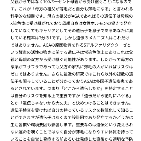
父親からではなく100パーセント母親から受け継ぐことになるので
す。これが「母方の祖父が薄毛だと自分も薄毛になる」と言われる
科学的な根拠です。母方の祖父がAGAであればその遺伝子は母親の
X染色体に受け継がれており母親自身は女性ホルモンの働きで発症
していなくてもキャリアとしてその遺伝子を息子であるあなたに渡
している確率は2分の1です。しかし遺伝のメカニズムはこれだけ
ではありません。AGAの原因物質を作る5アルファリダクターゼと
いう酵素の活性の強さに関する遺伝子は常染色体上にありこれは父
親と母親の双方から受け継ぐ可能性があります。したがって母方の
家系がフサフサであっても父方の家系に薄毛の人がいればリスクは
ゼロではありません。さらに最近の研究ではこれら以外の複数の遺
伝子も関与していることが分かっておりAGAは多因子遺伝疾患であ
るとされています。つまり「どこから遺伝したか」を特定すること
は自分のリスクを知る上で重要ですが「遺伝だから絶対にハゲる」
とか「遺伝じゃないから大丈夫」と決めつけることはできません。
遺伝子検査を受ければ自分の持っているリスクを数値化して知るこ
とができますが遺伝子はあくまで設計図であり発症するかどうかは
生活習慣や環境要因も影響します。重要なのは遺伝という変えられ
ない運命を嘆くことではなく自分が薄毛になりやすい体質を持って
いることを自覚し発症する前あるいは発症した直後から適切な予防