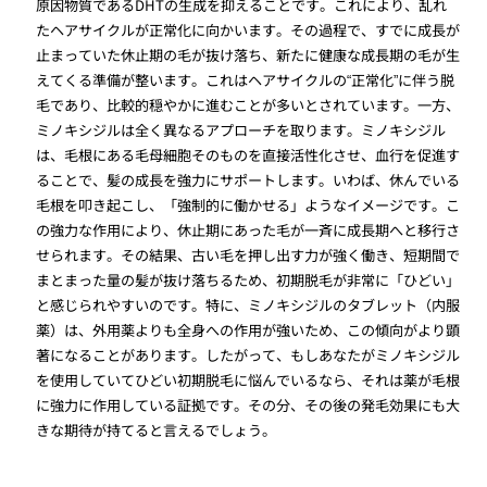
原因物質であるDHTの生成を抑えることです。これにより、乱れ
たヘアサイクルが正常化に向かいます。その過程で、すでに成長が
止まっていた休止期の毛が抜け落ち、新たに健康な成長期の毛が生
えてくる準備が整います。これはヘアサイクルの“正常化”に伴う脱
毛であり、比較的穏やかに進むことが多いとされています。一方、
ミノキシジルは全く異なるアプローチを取ります。ミノキシジル
は、毛根にある毛母細胞そのものを直接活性化させ、血行を促進す
ることで、髪の成長を強力にサポートします。いわば、休んでいる
毛根を叩き起こし、「強制的に働かせる」ようなイメージです。こ
の強力な作用により、休止期にあった毛が一斉に成長期へと移行さ
せられます。その結果、古い毛を押し出す力が強く働き、短期間で
まとまった量の髪が抜け落ちるため、初期脱毛が非常に「ひどい」
と感じられやすいのです。特に、ミノキシジルのタブレット（内服
薬）は、外用薬よりも全身への作用が強いため、この傾向がより顕
著になることがあります。したがって、もしあなたがミノキシジル
を使用していてひどい初期脱毛に悩んでいるなら、それは薬が毛根
に強力に作用している証拠です。その分、その後の発毛効果にも大
きな期待が持てると言えるでしょう。